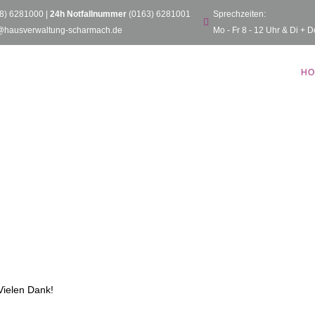
8) 6281000
|
24h Notfallnummer
(0163) 6281001
Sprechzeiten:
@hausverwaltung-scharmach.de
Mo - Fr 8 - 12 Uhr & Di + D
HO
Vielen Dank!