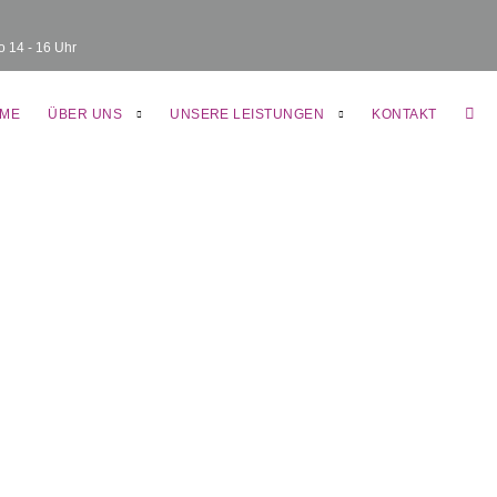
o 14 - 16 Uhr
KUN
ME
ÜBER UNS
UNSERE LEISTUNGEN
KONTAKT