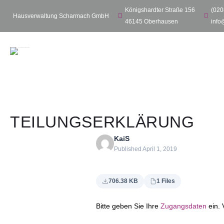
Skip
Königshardter Straße 156
(020
Hausverwaltung Scharmach GmbH
to
46145 Oberhausen
info
content
TEILUNGSERKLÄRUNG
KaiS
Published April 1, 2019
706.38 KB
1 Files
Bitte geben Sie Ihre
Zugangsdaten
ein. 