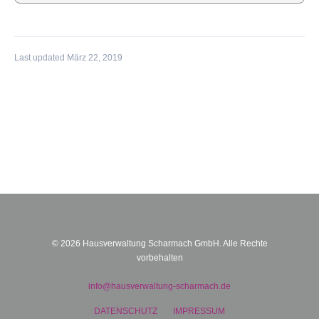
Last updated März 22, 2019
BEITRAGSNAVIGATION
© 2026 Hausverwaltung Scharmach GmbH. Alle Rechte
vorbehalten
info@hausverwaltung-scharmach.de
DATENSCHUTZ
IMPRESSUM