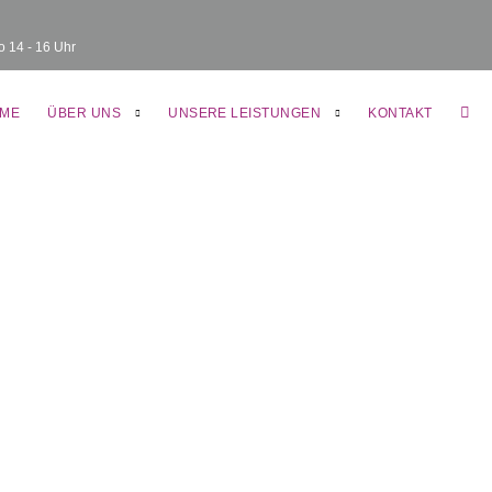
o 14 - 16 Uhr
KUN
ME
ÜBER UNS
UNSERE LEISTUNGEN
KONTAKT