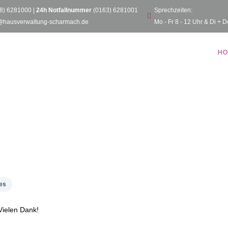
8) 6281000
|
24h Notfallnummer
(0163) 6281001
Sprechzeiten:
@hausverwaltung-scharmach.de
Mo - Fr 8 - 12 Uhr & Di + D
HO
les
Vielen Dank!